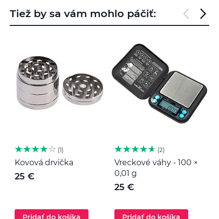
Tiež by sa vám mohlo páčiť:
1
2
Kovová drvička
Vreckové váhy - 100 ×
K
0,01 g
25 €
25 €
Pridať do košíka
Pridať do košíka