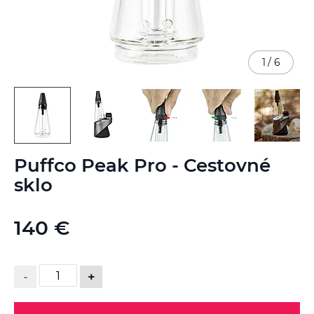
1
/
6
Preskočiť
Puffco Peak Pro - Cestovné
na
začiatok
sklo
galérie
obrázkov
140 €
-
+