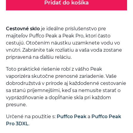
Pridať do košíka
Cestovné sklo
je ideálne príslušenstvo pre
majiteľov Puffco Peak a Peak Pro, ktorí často
cestujú. Otočením náustku uzamknete vodu vo
vnútri. Zabránite tak rozliatiu a vaša voda zostane
pripravená na ďalšiu reláciu.
Toto praktické riešenie robí z vášho Peak
vaporizéra skutočne prenosné zariadenie. Vaše
dobrodružstvá v prírode aj každodenné cestovanie
sa stanú príjemnejšími, keď sa nemusíte starať o
vyprázdňovanie a dopĺňanie skla pri každom
presune.
Určené na použitie s:
Puffco Peak
a
Puffco Peak
Pro 3DXL
.