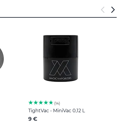
14
TightVac - MiniVac 0,12 L
Herb 
nehr
9 €
189 