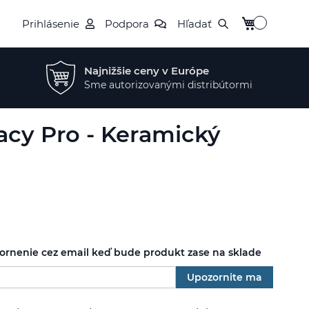
Môj košík
Prihlásenie
Podpora
Hľadať
Najnižšie ceny v Európe
Sme autorizovanými distribútormi
acy Pro - Keramický
zornenie cez email keď bude produkt zase na sklade
Upozornite ma