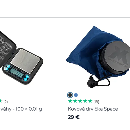
2
18
váhy - 100 × 0,01 g
Kovová drvička Space
29 €