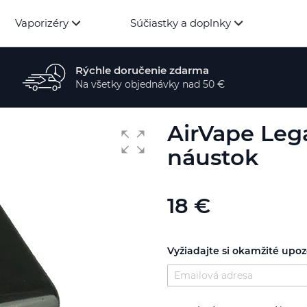
Vaporizéry
Súčiastky a doplnky
Rýchle doručenie zdarma
Na všetky objednávky nad 50 €
AirVape Leg
náustok
18 €
Vyžiadajte si okamžité upo