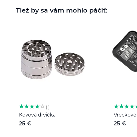
na
Tiež by sa vám mohlo páčiť:
začiatok
galérie
obrázkov
1
Kovová drvička
Vreckové 
25 €
25 €