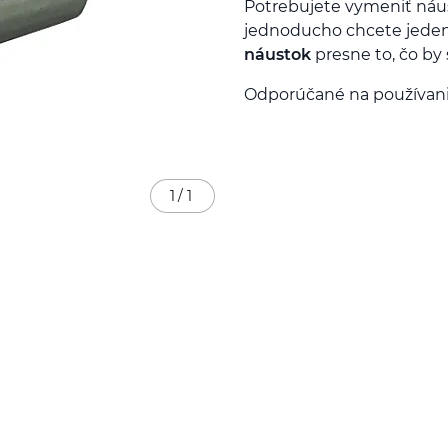
Potrebujete vymeniť náu
jednoducho chcete jeden
náustok
presne to, čo by 
Odporúčané na používanie
1
/
1